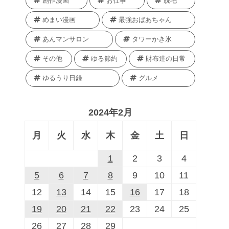
創作漫画
お仕事
脱毛
めまい漫画
最強おばあちゃん
あんマンサロン
タワーかき氷
その他
ゆる節約
財布達の日常
ゆるうり日録
グルメ
2024年2月
月
火
水
木
金
土
日
1
2
3
4
5
6
7
8
9
10
11
12
13
14
15
16
17
18
19
20
21
22
23
24
25
26
27
28
29