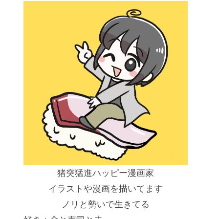
ないけ
【不器用さんのじゃがアリゴ】
【宮崎県都城市】本格派
リア
チーズが上手く溶けない時はレ
ス料理が気軽に楽しめる
ンジでチンしてOK！
♪『BISTRO1958』
猪突猛進ハッピー漫画家
イラストや漫画を描いてます
ノリと勢いで生きてる