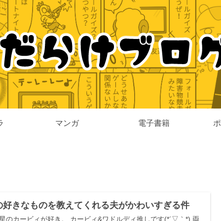
ラ
マンガ
電子書籍
ポ
の好きなものを教えてくれる夫がかわいすぎる件
星のカービィが好き。 カービィ&ワドルディ推しです(*´▽｀*) 両