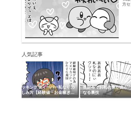
方セ
人気記事
フラン
クッキングフィーバー私なりの
長財布でお札の角が曲が
楽しみ方【経験値・お金稼ぎ・
なる裏技
無課金】iPhone版