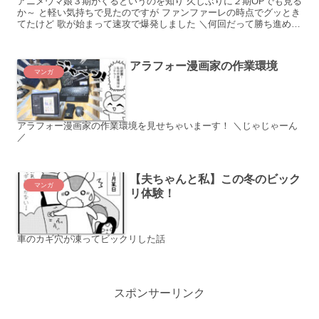
アニメウマ娘３期がくるというのを知り 久しぶりに２期OPでも見る
か～ と軽い気持ちで見たのですが ファンファーレの時点でグッとき
てたけど 歌が始まって速攻で爆発しました ＼何回だって勝ち進め勝
利のその先へ！／ テ
アラフォー漫画家の作業環境
マンガ
アラフォー漫画家の作業環境を見せちゃいまーす！ ＼じゃじゃーん
／
【夫ちゃんと私】この冬のビック
マンガ
リ体験！
車のカギ穴が凍ってビックリした話
スポンサーリンク