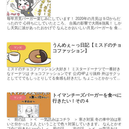
毎年月見バーガー楽しみにしています！ 2020年の月見は９/2からだ
ったので 心待ちにしていたところ、 台風の影響で大雨&強風！ しか
し天気に波があったおかげで なんとかおいしい月見バーガーを 食べ
られました♪
うんめぇ～っ日記【ミスドのチョ
マンガ
コファッション】
ミスドのチョコファッション大好き！ ミスタードーナツで一番好き
なドーナツは チョコファッションです 公式HPより抜粋 外はサクッ
としててでもしっとりしてる食感も好きだし ちょこっとかかってい
るチョコのおかげで飽きないし
トイマンチーズバーガーを食べに
マンガ
行きたい！その４
＜ 前の話 ＞ < 一気読みはコチラ ＞ 寒さ対策 冬の車中泊は寒
いと分かった２人 ということで色々対策していきます。 なんとかオ
フ会に行きたい一心！ ＜ 前の話 次の話 ＞ < 一気読みはコ