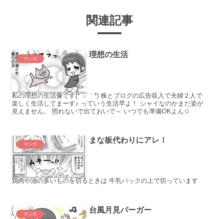
関連記事
理想の生活
マンガ
私の理想の生活像です(*´▽｀*) 株とブログの広告収入で夫婦２人で
楽しく生活してまーす♪ っていう生活早よ！ シャイなのかまだ姿が
見えません。 照れないで出ておいで～ いつでも準備OKよん☆
まな板代わりにアレ！
マンガ
鶏肉や油の多いものを切るときは 牛乳パックの上で切っています
台風月見バーガー
マンガ