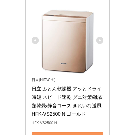
日立(HITACHI)
日立 ふとん乾燥機 アッとドライ 
時短 スピード速乾 ダニ対策/靴衣
類乾燥/静音コース きれいな送風 
HFK-VS2500 N ゴールド
HFK-VS2500 N