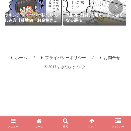
クッキングフィーバー私なりの
長財布でお札の角が曲がらなく
楽しみ方【経験値・お金稼ぎ・
なる裏技
無課金】iPhone版
ホーム
プライバシーポリシー
お問合せ
© 2017 すきだらけブログ.
メニュー
ホーム
検索
トップ
サイドバー