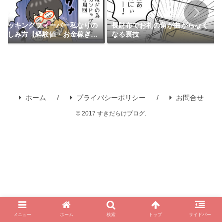
クッキングフィーバー私なりの
長財布でお札の角が曲がらなく
楽しみ方【経験値・お金稼ぎ・
なる裏技
無課金】iPhone版
ホーム
プライバシーポリシー
お問合せ
© 2017 すきだらけブログ.
メニュー
ホーム
検索
トップ
サイドバー