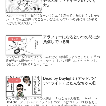
必見の本！『アイデアのつくり
方』
あぁ～～～っ！ネタがでなーい！(´;ω;｀) 降ってくるのを待つしかな
い…！ でも全然降ってこな～いぴえん っていうの 身に覚えがある
人はぜひ読んでほしい！
アラフォーになるといつの間にか
マンガ
負傷している謎
マジなんにも心当たりがないんだけど 朝料理しようとしたら 右手の
箸が当たる部分がビキッってなって すごく料理しにくかったです。
今日はもう料理できなぁい(;´Д｀)
Dead by Daylight（デッドバイ
マンガ
デイライト）とだんなちゃん③
失って初めて気づくネコの大切さ…！ねこちゃん有能！ Dead by
Daylight（デッドバイデイライト）のゲームはコチラ↓ PC版もある
よ！ ↓画像をぽちっと押してもらえると感謝感激雨あられです♪ にほ