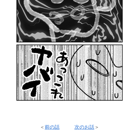
＜
前の話
次のお話
＞