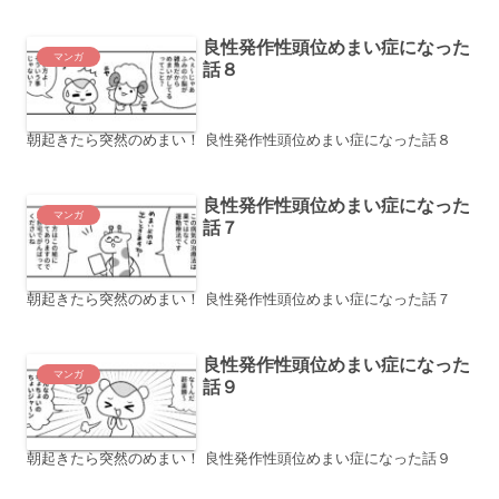
良性発作性頭位めまい症になった
マンガ
話８
朝起きたら突然のめまい！ 良性発作性頭位めまい症になった話８
良性発作性頭位めまい症になった
マンガ
話７
朝起きたら突然のめまい！ 良性発作性頭位めまい症になった話７
良性発作性頭位めまい症になった
マンガ
話９
朝起きたら突然のめまい！ 良性発作性頭位めまい症になった話９