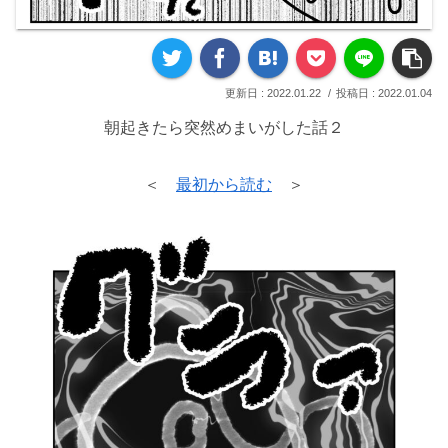
2022.01.22
2022.01.04
朝起きたら突然めまいがした話２
＜
最初から読む
＞