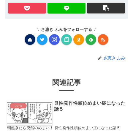
さ恵き ふみをフォローする
さ恵き ふみ
関連記事
良性発作性頭位めまい症になった
マンガ
話５
朝起きたら突然のめまい！ 良性発作性頭位めまい症になった話５