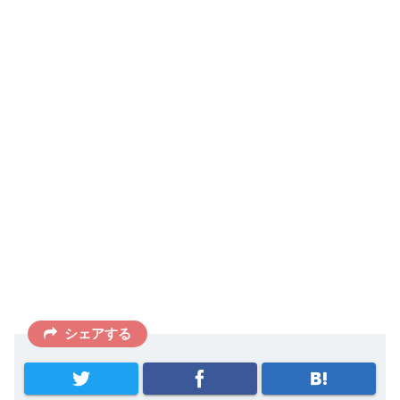
シェアする