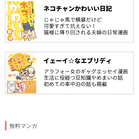
無料マンガ