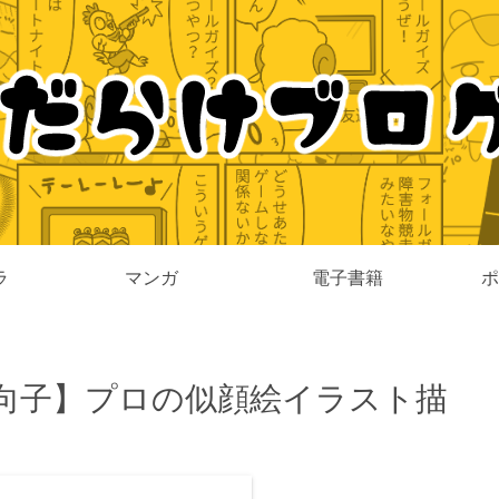
ラ
マンガ
電子書籍
ポ
向子】プロの似顔絵イラスト描